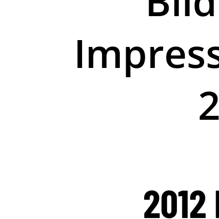
Bil
Impres
2012