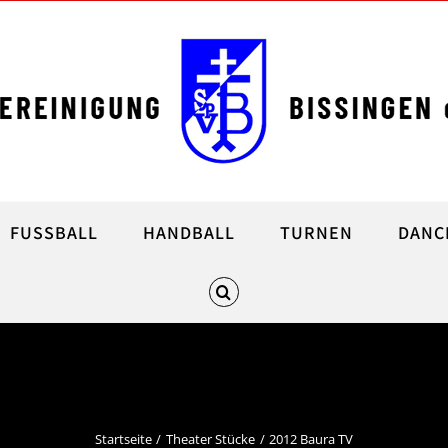
FUSSBALL
HANDBALL
TURNEN
DANC
2012 Baura TV
Startseite
Theater Stücke
2012 Baura TV