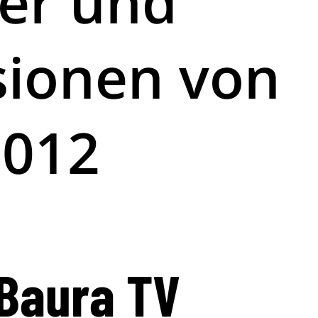
der und
sionen von
2012
 Baura TV